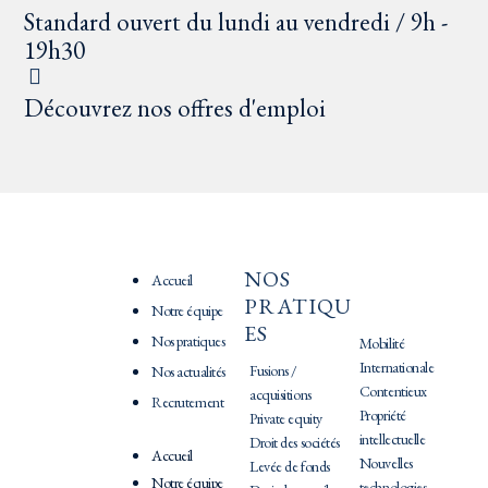
Standard ouvert du lundi au vendredi / 9h -
19h30
Découvrez nos offres d'emploi
NOS
PRATIQU
Accueil
PRATIQU
ES
Notre équipe
ES
Nos pratiques
Mobilité
Internationale
Fusions /
Nos actualités
Contentieux
acquisitions
Recrutement
Propriété
Private equity
intellectuelle
Droit des sociétés
Accueil
Nouvelles
Levée de fonds
Notre équipe
technologies