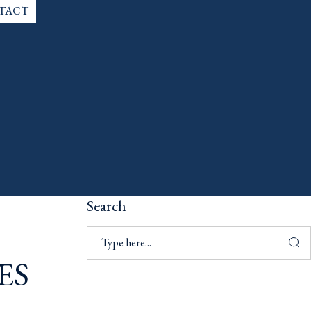
TACT
Search
ES