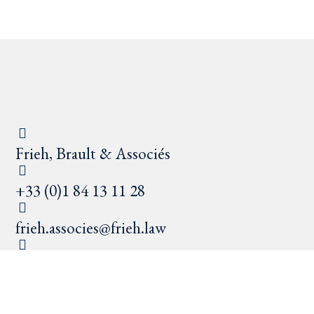
Frieh, Brault & Associés
+33 (0)1 84 13 11 28
frieh.associes@frieh.law
9 rue Alfred de Vigny – 75008 Paris
Standard ouvert du lundi au vendredi / 9h -