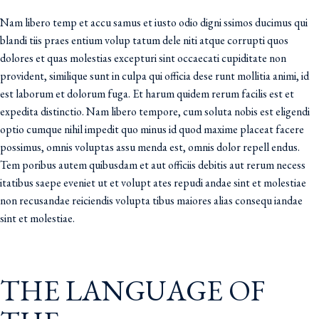
Nam libero temp et accu samus et iusto odio digni ssimos ducimus qui
blandi tiis praes entium volup tatum dele niti atque corrupti quos
dolores et quas molestias excepturi sint occaecati cupiditate non
provident, similique sunt in culpa qui officia dese runt mollitia animi, id
est laborum et dolorum fuga. Et harum quidem rerum facilis est et
expedita distinctio. Nam libero tempore, cum soluta nobis est eligendi
optio cumque nihil impedit quo minus id quod maxime placeat facere
possimus, omnis voluptas assu menda est, omnis dolor repell endus.
Tem poribus autem quibusdam et aut officiis debitis aut rerum necess
itatibus saepe eveniet ut et volupt ates repudi andae sint et molestiae
non recusandae reiciendis volupta tibus maiores alias consequ iandae
sint et molestiae.
THE LANGUAGE OF