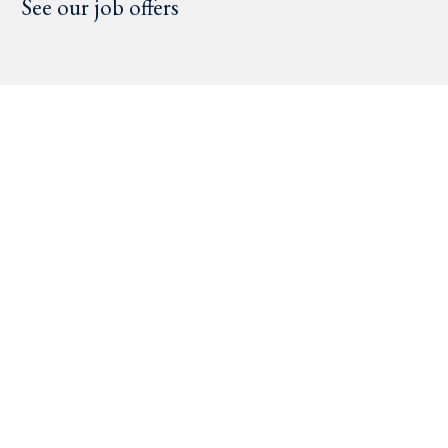
See our job offers
Home
OUR
PRATIQU
Our Team
PRACTIC
ES
Our Practices
ES
News
Recruitment
International
mobility
Mergers/Acquisitions
Litigation
Capital investment
Intellectual
Corporate law
property
Fundraising
New technologies
Labor law
Personal data
Social protection
and employee