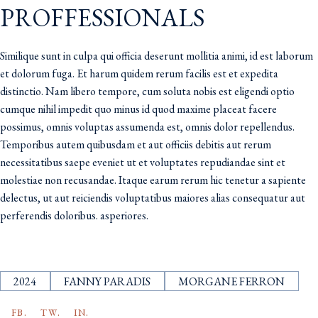
PROFFESSIONALS
Similique sunt in culpa qui officia deserunt mollitia animi, id est laborum
et dolorum fuga. Et harum quidem rerum facilis est et expedita
distinctio. Nam libero tempore, cum soluta nobis est eligendi optio
cumque nihil impedit quo minus id quod maxime placeat facere
possimus, omnis voluptas assumenda est, omnis dolor repellendus.
Temporibus autem quibusdam et aut officiis debitis aut rerum
necessitatibus saepe eveniet ut et voluptates repudiandae sint et
molestiae non recusandae. Itaque earum rerum hic tenetur a sapiente
delectus, ut aut reiciendis voluptatibus maiores alias consequatur aut
perferendis doloribus. asperiores.
2024
FANNY PARADIS
MORGANE FERRON
FB.
TW.
IN.