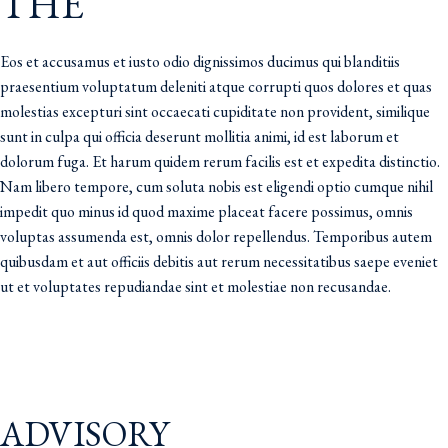
THE
Eos et accusamus et iusto odio dignissimos ducimus qui blanditiis
praesentium voluptatum deleniti atque corrupti quos dolores et quas
molestias excepturi sint occaecati cupiditate non provident, similique
sunt in culpa qui officia deserunt mollitia animi, id est laborum et
dolorum fuga. Et harum quidem rerum facilis est et expedita distinctio.
Nam libero tempore, cum soluta nobis est eligendi optio cumque nihil
impedit quo minus id quod maxime placeat facere possimus, omnis
voluptas assumenda est, omnis dolor repellendus. Temporibus autem
quibusdam et aut officiis debitis aut rerum necessitatibus saepe eveniet
ut et voluptates repudiandae sint et molestiae non recusandae.
ADVISORY