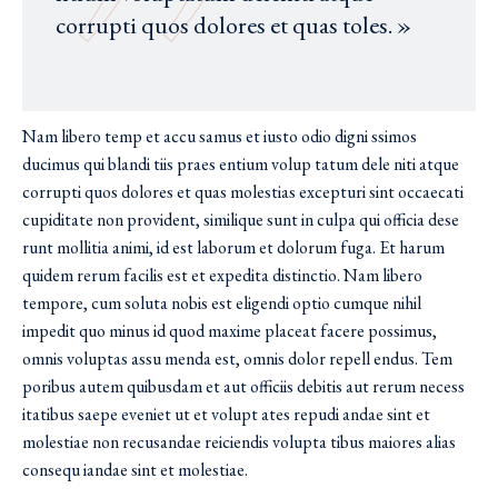
corrupti quos dolores et quas toles. »
Nam libero temp et accu samus et iusto odio digni ssimos
ducimus qui blandi tiis praes entium volup tatum dele niti atque
corrupti quos dolores et quas molestias excepturi sint occaecati
cupiditate non provident, similique sunt in culpa qui officia dese
runt mollitia animi, id est laborum et dolorum fuga. Et harum
quidem rerum facilis est et expedita distinctio. Nam libero
tempore, cum soluta nobis est eligendi optio cumque nihil
impedit quo minus id quod maxime placeat facere possimus,
omnis voluptas assu menda est, omnis dolor repell endus. Tem
poribus autem quibusdam et aut officiis debitis aut rerum necess
itatibus saepe eveniet ut et volupt ates repudi andae sint et
molestiae non recusandae reiciendis volupta tibus maiores alias
consequ iandae sint et molestiae.