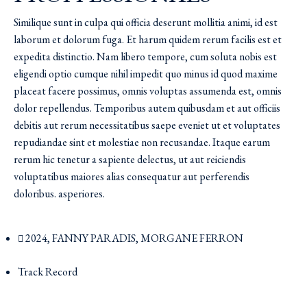
Similique sunt in culpa qui officia deserunt mollitia animi, id est
laborum et dolorum fuga. Et harum quidem rerum facilis est et
expedita distinctio. Nam libero tempore, cum soluta nobis est
eligendi optio cumque nihil impedit quo minus id quod maxime
placeat facere possimus, omnis voluptas assumenda est, omnis
dolor repellendus. Temporibus autem quibusdam et aut officiis
debitis aut rerum necessitatibus saepe eveniet ut et voluptates
repudiandae sint et molestiae non recusandae. Itaque earum
rerum hic tenetur a sapiente delectus, ut aut reiciendis
voluptatibus maiores alias consequatur aut perferendis
doloribus. asperiores.
2024
,
FANNY PARADIS
,
MORGANE FERRON
Track Record