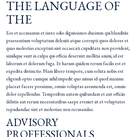
THE LANGUAGE OF
THE
Eos et accusamus et iusto odio dignissimos ducimus qui blanditiis
praesentium voluptatum deleniti atque corrupti quos dolores et
quas molestias excepturi sint occaecati cupiditate non provident,
similique sunt in culpa qui officia deserunt mollitia animi, id est
laborum et dolorum fuga. Et harum quidem rerum facilis est et
expedita distinctio. Nam libero tempore, cum soluta nobis est
eligendi optio cumque nihil impedit quo minus id quod maxime
placeat facere possimus, omnis voluptas assumenda est, omnis
dolor repellendus. Temporibus autem quibusdam et aut officiis
debitis aut rerum necessitatibus saepe eveniet ut et voluptates
repudiandae sint et molestiae non recusandae.
ADVISORY
PROFFESSIONALS