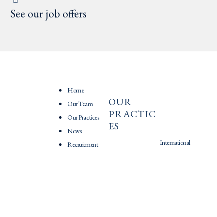
See our job offers
Home
OUR
PRATIQU
Our Team
PRACTIC
ES
Our Practices
ES
News
International
Recruitment
mobility
Mergers/Acquisitions
Litigation
Capital investment
Home
Intellectual
Corporate law
Our Team
property
Fundraising
Our Practices
New technologies
Labor law
News
Personal data
Social protection
Recruitment