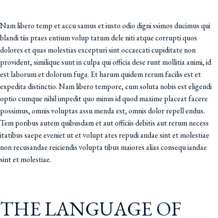
Nam libero temp et accu samus et iusto odio digni ssimos ducimus qui
blandi tiis praes entium volup tatum dele niti atque corrupti quos
dolores et quas molestias excepturi sint occaecati cupiditate non
provident, similique sunt in culpa qui officia dese runt mollitia animi, id
est laborum et dolorum fuga. Et harum quidem rerum facilis est et
expedita distinctio. Nam libero tempore, cum soluta nobis est eligendi
optio cumque nihil impedit quo minus id quod maxime placeat facere
possimus, omnis voluptas assu menda est, omnis dolor repell endus.
Tem poribus autem quibusdam et aut officiis debitis aut rerum necess
itatibus saepe eveniet ut et volupt ates repudi andae sint et molestiae
non recusandae reiciendis volupta tibus maiores alias consequ iandae
sint et molestiae.
THE LANGUAGE OF