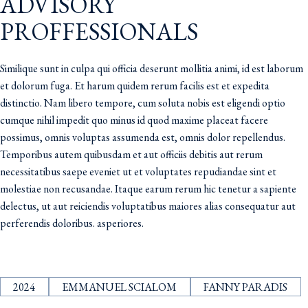
ADVISORY
PROFFESSIONALS
Similique sunt in culpa qui officia deserunt mollitia animi, id est laborum
et dolorum fuga. Et harum quidem rerum facilis est et expedita
distinctio. Nam libero tempore, cum soluta nobis est eligendi optio
cumque nihil impedit quo minus id quod maxime placeat facere
possimus, omnis voluptas assumenda est, omnis dolor repellendus.
Temporibus autem quibusdam et aut officiis debitis aut rerum
necessitatibus saepe eveniet ut et voluptates repudiandae sint et
molestiae non recusandae. Itaque earum rerum hic tenetur a sapiente
delectus, ut aut reiciendis voluptatibus maiores alias consequatur aut
perferendis doloribus. asperiores.
2024
EMMANUEL SCIALOM
FANNY PARADIS