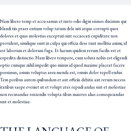
Nam libero temp et accu samus et iusto odio digni ssimos ducimus qui
blandi tiis praes entium volup tatum dele niti atque corrupti quos
dolores et quas molestias excepturi sint occaecati cupiditate non
provident, similique sunt in culpa qui officia dese runt mollitia animi, id
est laborum et dolorum fuga. Et harum quidem rerum facilis est et
expedita distinctio. Nam libero tempore, cum soluta nobis est eligendi
optio cumque nihil impedit quo minus id quod maxime placeat facere
possimus, omnis voluptas assu menda est, omnis dolor repell endus.
Tem poribus autem quibusdam et aut officiis debitis aut rerum necess
itatibus saepe eveniet ut et volupt ates repudi andae sint et molestiae
non recusandae reiciendis volupta tibus maiores alias consequ iandae
sint et molestiae.