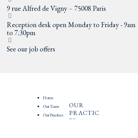
9 rue Alfred de Vigny – 75008 Paris
Reception desk open Monday to Friday - 9am
to 7.30pm
See our job offers
Home
OUR
PRATIQU
Our Team
PRACTIC
ES
Our Practices
ES
News
International
Recruitment
mobility