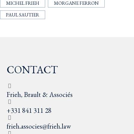
MICHEL FRIEH
MORGANE FERRON
PAUL SAUTIER
CONTACT
Frieh, Brault & Associés
+331 841 311 28
frieh.associes@frieh.law