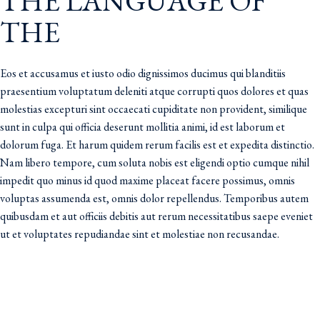
THE LANGUAGE OF
THE
Eos et accusamus et iusto odio dignissimos ducimus qui blanditiis
praesentium voluptatum deleniti atque corrupti quos dolores et quas
molestias excepturi sint occaecati cupiditate non provident, similique
sunt in culpa qui officia deserunt mollitia animi, id est laborum et
dolorum fuga. Et harum quidem rerum facilis est et expedita distinctio.
Nam libero tempore, cum soluta nobis est eligendi optio cumque nihil
impedit quo minus id quod maxime placeat facere possimus, omnis
voluptas assumenda est, omnis dolor repellendus. Temporibus autem
quibusdam et aut officiis debitis aut rerum necessitatibus saepe eveniet
ut et voluptates repudiandae sint et molestiae non recusandae.