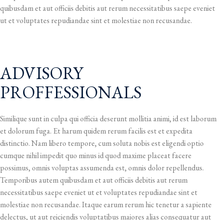
quibusdam et aut officiis debitis aut rerum necessitatibus saepe eveniet
ut et voluptates repudiandae sint et molestiae non recusandae.
ADVISORY
PROFFESSIONALS
Similique sunt in culpa qui officia deserunt mollitia animi, id est laborum
et dolorum fuga. Et harum quidem rerum facilis est et expedita
distinctio. Nam libero tempore, cum soluta nobis est eligendi optio
cumque nihil impedit quo minus id quod maxime placeat facere
possimus, omnis voluptas assumenda est, omnis dolor repellendus.
Temporibus autem quibusdam et aut officiis debitis aut rerum
necessitatibus saepe eveniet ut et voluptates repudiandae sint et
molestiae non recusandae. Itaque earum rerum hic tenetur a sapiente
delectus, ut aut reiciendis voluptatibus maiores alias consequatur aut