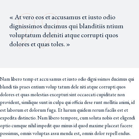
« At vero eos et accusamus et iusto odio
dignissimos ducimus qui blanditiis ntium
voluptatum deleniti atque corrupti quos
dolores et quas toles. »
Nam libero temp et accu samus et iusto odio digni ssimos ducimus qui
blandi tiis praes entium volup tatum dele niti atque corrupti quos
dolores et quas molestias excepturi sint occaecati cupiditate non
provident, similique sunt in culpa qui officia dese runt mollitia animi, id
est laborum et dolorum fuga. Et harum quidem rerum facilis est et
expedita distinctio. Nam libero tempore, cum soluta nobis est eligendi
optio cumque nihil impedit quo minus id quod maxime placeat facere
possimus, omnis voluptas assu menda est, omnis dolor repell endus.