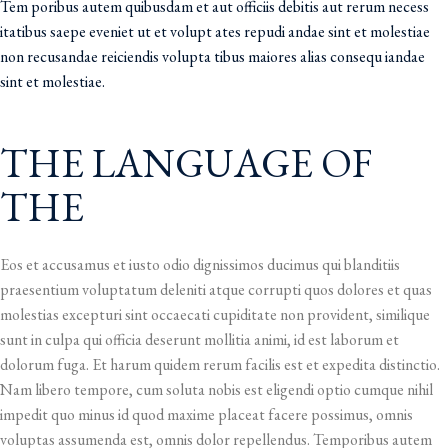
Tem poribus autem quibusdam et aut officiis debitis aut rerum necess
itatibus saepe eveniet ut et volupt ates repudi andae sint et molestiae
non recusandae reiciendis volupta tibus maiores alias consequ iandae
sint et molestiae.
THE LANGUAGE OF
THE
Eos et accusamus et iusto odio dignissimos ducimus qui blanditiis
praesentium voluptatum deleniti atque corrupti quos dolores et quas
molestias excepturi sint occaecati cupiditate non provident, similique
sunt in culpa qui officia deserunt mollitia animi, id est laborum et
dolorum fuga. Et harum quidem rerum facilis est et expedita distinctio.
Nam libero tempore, cum soluta nobis est eligendi optio cumque nihil
impedit quo minus id quod maxime placeat facere possimus, omnis
voluptas assumenda est, omnis dolor repellendus. Temporibus autem