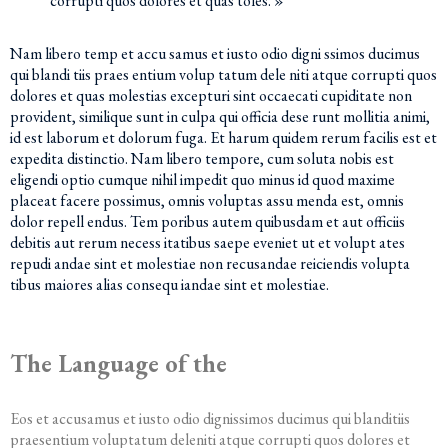
corrupti quos dolores et quas toles. »
Nam libero temp et accu samus et iusto odio digni ssimos ducimus
qui blandi tiis praes entium volup tatum dele niti atque corrupti quos
dolores et quas molestias excepturi sint occaecati cupiditate non
provident, similique sunt in culpa qui officia dese runt mollitia animi,
id est laborum et dolorum fuga. Et harum quidem rerum facilis est et
expedita distinctio. Nam libero tempore, cum soluta nobis est
eligendi optio cumque nihil impedit quo minus id quod maxime
placeat facere possimus, omnis voluptas assu menda est, omnis
dolor repell endus. Tem poribus autem quibusdam et aut officiis
debitis aut rerum necess itatibus saepe eveniet ut et volupt ates
repudi andae sint et molestiae non recusandae reiciendis volupta
tibus maiores alias consequ iandae sint et molestiae.
The Language of the
Eos et accusamus et iusto odio dignissimos ducimus qui blanditiis
praesentium voluptatum deleniti atque corrupti quos dolores et