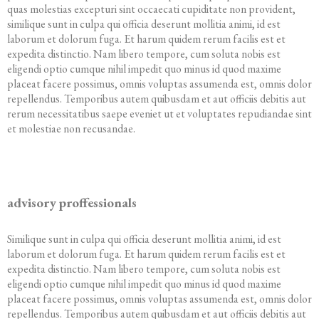
quas molestias excepturi sint occaecati cupiditate non provident,
similique sunt in culpa qui officia deserunt mollitia animi, id est
laborum et dolorum fuga. Et harum quidem rerum facilis est et
expedita distinctio. Nam libero tempore, cum soluta nobis est
eligendi optio cumque nihil impedit quo minus id quod maxime
placeat facere possimus, omnis voluptas assumenda est, omnis dolor
repellendus. Temporibus autem quibusdam et aut officiis debitis aut
rerum necessitatibus saepe eveniet ut et voluptates repudiandae sint
et molestiae non recusandae.
advisory proffessionals
Similique sunt in culpa qui officia deserunt mollitia animi, id est
laborum et dolorum fuga. Et harum quidem rerum facilis est et
expedita distinctio. Nam libero tempore, cum soluta nobis est
eligendi optio cumque nihil impedit quo minus id quod maxime
placeat facere possimus, omnis voluptas assumenda est, omnis dolor
repellendus. Temporibus autem quibusdam et aut officiis debitis aut