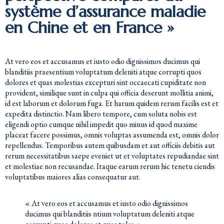
système d’assurance maladie
en Chine et en France »
At vero eos et accusamus et iusto odio dignissimos ducimus qui
blanditiis praesentium voluptatum deleniti atque corrupti quos
dolores et quas molestias excepturi sint occaecati cupiditate non
provident, similique sunt in culpa qui officia deserunt mollitia animi,
id est laborum et dolorum fuga. Et harum quidem rerum facilis est et
expedita distinctio. Nam libero tempore, cum soluta nobis est
eligendi optio cumque nihil impedit quo minus id quod maxime
placeat facere possimus, omnis voluptas assumenda est, omnis dolor
repellendus. Temporibus autem quibusdam et aut officiis debitis aut
rerum necessitatibus saepe eveniet ut et voluptates repudiandae sint
et molestiae non recusandae. Itaque earum rerum hic tenetu ciendis
voluptatibus maiores alias consequatur aut.
« At vero eos et accusamus et iusto odio dignissimos
ducimus qui blanditiis ntium voluptatum deleniti atque