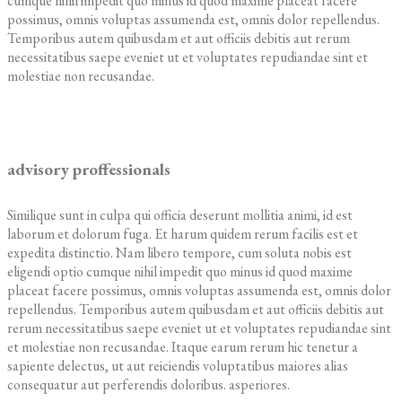
cumque nihil impedit quo minus id quod maxime placeat facere
possimus, omnis voluptas assumenda est, omnis dolor repellendus.
Temporibus autem quibusdam et aut officiis debitis aut rerum
necessitatibus saepe eveniet ut et voluptates repudiandae sint et
molestiae non recusandae.
advisory proffessionals
Similique sunt in culpa qui officia deserunt mollitia animi, id est
laborum et dolorum fuga. Et harum quidem rerum facilis est et
expedita distinctio. Nam libero tempore, cum soluta nobis est
eligendi optio cumque nihil impedit quo minus id quod maxime
placeat facere possimus, omnis voluptas assumenda est, omnis dolor
repellendus. Temporibus autem quibusdam et aut officiis debitis aut
rerum necessitatibus saepe eveniet ut et voluptates repudiandae sint
et molestiae non recusandae. Itaque earum rerum hic tenetur a
sapiente delectus, ut aut reiciendis voluptatibus maiores alias
consequatur aut perferendis doloribus. asperiores.