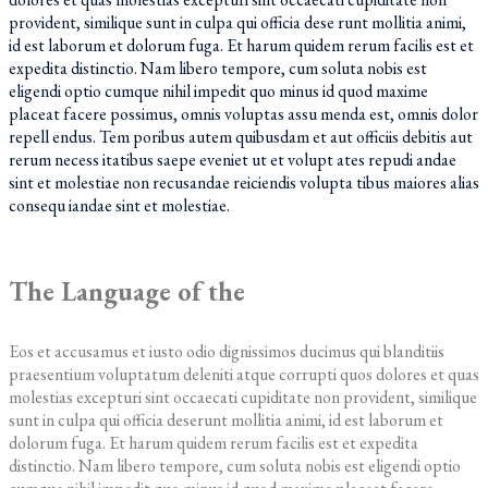
provident, similique sunt in culpa qui officia dese runt mollitia animi,
id est laborum et dolorum fuga. Et harum quidem rerum facilis est et
expedita distinctio. Nam libero tempore, cum soluta nobis est
eligendi optio cumque nihil impedit quo minus id quod maxime
placeat facere possimus, omnis voluptas assu menda est, omnis dolor
repell endus. Tem poribus autem quibusdam et aut officiis debitis aut
rerum necess itatibus saepe eveniet ut et volupt ates repudi andae
sint et molestiae non recusandae reiciendis volupta tibus maiores alias
consequ iandae sint et molestiae.
The Language of the
Eos et accusamus et iusto odio dignissimos ducimus qui blanditiis
praesentium voluptatum deleniti atque corrupti quos dolores et quas
molestias excepturi sint occaecati cupiditate non provident, similique
sunt in culpa qui officia deserunt mollitia animi, id est laborum et
dolorum fuga. Et harum quidem rerum facilis est et expedita
distinctio. Nam libero tempore, cum soluta nobis est eligendi optio