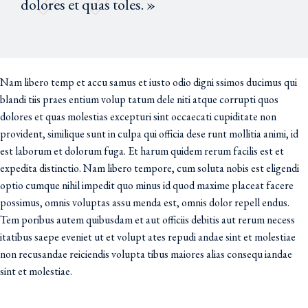
dolores et quas toles. »
Nam libero temp et accu samus et iusto odio digni ssimos ducimus qui
blandi tiis praes entium volup tatum dele niti atque corrupti quos
dolores et quas molestias excepturi sint occaecati cupiditate non
provident, similique sunt in culpa qui officia dese runt mollitia animi, id
est laborum et dolorum fuga. Et harum quidem rerum facilis est et
expedita distinctio. Nam libero tempore, cum soluta nobis est eligendi
optio cumque nihil impedit quo minus id quod maxime placeat facere
possimus, omnis voluptas assu menda est, omnis dolor repell endus.
Tem poribus autem quibusdam et aut officiis debitis aut rerum necess
itatibus saepe eveniet ut et volupt ates repudi andae sint et molestiae
non recusandae reiciendis volupta tibus maiores alias consequ iandae
sint et molestiae.