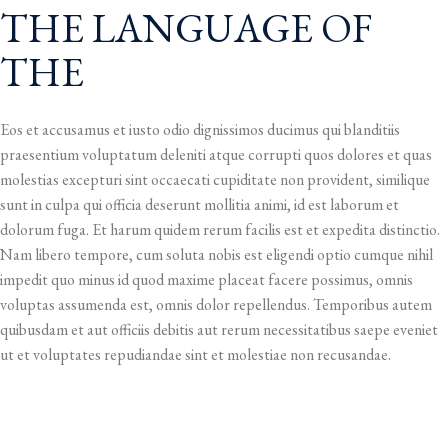
THE LANGUAGE OF
THE
Eos et accusamus et iusto odio dignissimos ducimus qui blanditiis
praesentium voluptatum deleniti atque corrupti quos dolores et quas
molestias excepturi sint occaecati cupiditate non provident, similique
sunt in culpa qui officia deserunt mollitia animi, id est laborum et
dolorum fuga. Et harum quidem rerum facilis est et expedita distinctio.
Nam libero tempore, cum soluta nobis est eligendi optio cumque nihil
impedit quo minus id quod maxime placeat facere possimus, omnis
voluptas assumenda est, omnis dolor repellendus. Temporibus autem
quibusdam et aut officiis debitis aut rerum necessitatibus saepe eveniet
ut et voluptates repudiandae sint et molestiae non recusandae.