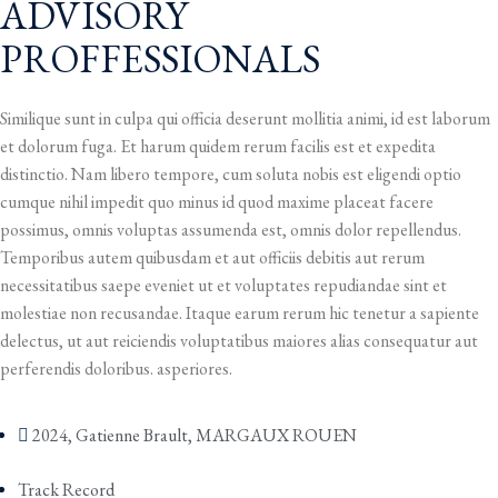
ADVISORY
PROFFESSIONALS
Similique sunt in culpa qui officia deserunt mollitia animi, id est laborum
et dolorum fuga. Et harum quidem rerum facilis est et expedita
distinctio. Nam libero tempore, cum soluta nobis est eligendi optio
cumque nihil impedit quo minus id quod maxime placeat facere
possimus, omnis voluptas assumenda est, omnis dolor repellendus.
Temporibus autem quibusdam et aut officiis debitis aut rerum
necessitatibus saepe eveniet ut et voluptates repudiandae sint et
molestiae non recusandae. Itaque earum rerum hic tenetur a sapiente
delectus, ut aut reiciendis voluptatibus maiores alias consequatur aut
perferendis doloribus. asperiores.
2024
,
Gatienne Brault
,
MARGAUX ROUEN
Track Record