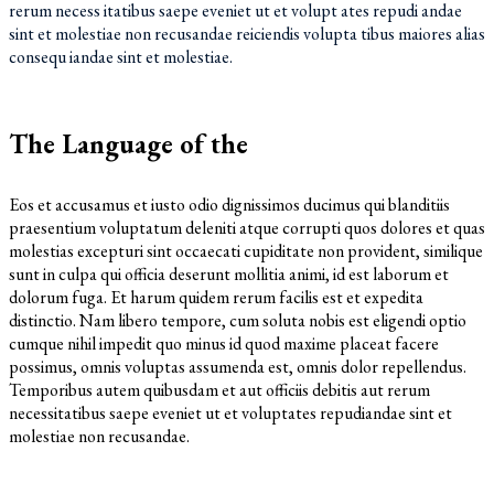
rerum necess itatibus saepe eveniet ut et volupt ates repudi andae
sint et molestiae non recusandae reiciendis volupta tibus maiores alias
consequ iandae sint et molestiae.
The Language of the
Eos et accusamus et iusto odio dignissimos ducimus qui blanditiis
praesentium voluptatum deleniti atque corrupti quos dolores et quas
molestias excepturi sint occaecati cupiditate non provident, similique
sunt in culpa qui officia deserunt mollitia animi, id est laborum et
dolorum fuga. Et harum quidem rerum facilis est et expedita
distinctio. Nam libero tempore, cum soluta nobis est eligendi optio
cumque nihil impedit quo minus id quod maxime placeat facere
possimus, omnis voluptas assumenda est, omnis dolor repellendus.
Temporibus autem quibusdam et aut officiis debitis aut rerum
necessitatibus saepe eveniet ut et voluptates repudiandae sint et
molestiae non recusandae.