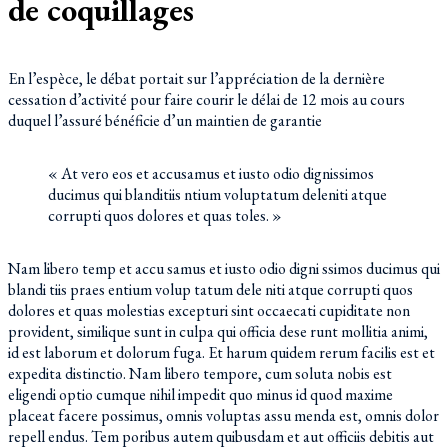
de coquillages
En l’espèce, le débat portait sur l’appréciation de la dernière
cessation d’activité pour faire courir le délai de 12 mois au cours
duquel l’assuré bénéficie d’un maintien de garantie
« At vero eos et accusamus et iusto odio dignissimos
ducimus qui blanditiis ntium voluptatum deleniti atque
corrupti quos dolores et quas toles. »
Nam libero temp et accu samus et iusto odio digni ssimos ducimus qui
blandi tiis praes entium volup tatum dele niti atque corrupti quos
dolores et quas molestias excepturi sint occaecati cupiditate non
provident, similique sunt in culpa qui officia dese runt mollitia animi,
id est laborum et dolorum fuga. Et harum quidem rerum facilis est et
expedita distinctio. Nam libero tempore, cum soluta nobis est
eligendi optio cumque nihil impedit quo minus id quod maxime
placeat facere possimus, omnis voluptas assu menda est, omnis dolor
repell endus. Tem poribus autem quibusdam et aut officiis debitis aut