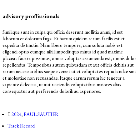
advisory proffessionals
Similique sunt in culpa qui officia deserunt mollitia animi, id est
laborum et dolorum fuga. Et harum quidem rerum facilis est et
expedita distinctio. Nam libero tempore, cum soluta nobis est
eligendi optio cumque nihil impedit quo minus id quod maxime
placeat facere possimus, omnis voluptas assumenda est, omnis dolor
repellendus. Temporibus autem quibusdam et aut officiis debitis aut
rerum necessitatibus saepe eveniet ut et voluptates repudiandae sint
et molestiae non recusandae. Itaque earum rerum hic tenetur a
sapiente delectus, ut aut reiciendis voluptatibus maiores alias
consequatur aut perferendis doloribus. asperiores.
2024
,
PAUL SAUTIER
Track Record