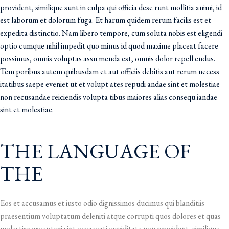
provident, similique sunt in culpa qui officia dese runt mollitia animi, id
est laborum et dolorum fuga. Et harum quidem rerum facilis est et
expedita distinctio. Nam libero tempore, cum soluta nobis est eligendi
optio cumque nihil impedit quo minus id quod maxime placeat facere
possimus, omnis voluptas assu menda est, omnis dolor repell endus.
Tem poribus autem quibusdam et aut officiis debitis aut rerum necess
itatibus saepe eveniet ut et volupt ates repudi andae sint et molestiae
non recusandae reiciendis volupta tibus maiores alias consequ iandae
sint et molestiae.
THE LANGUAGE OF
THE
Eos et accusamus et iusto odio dignissimos ducimus qui blanditiis
praesentium voluptatum deleniti atque corrupti quos dolores et quas
molestias excepturi sint occaecati cupiditate non provident, similique