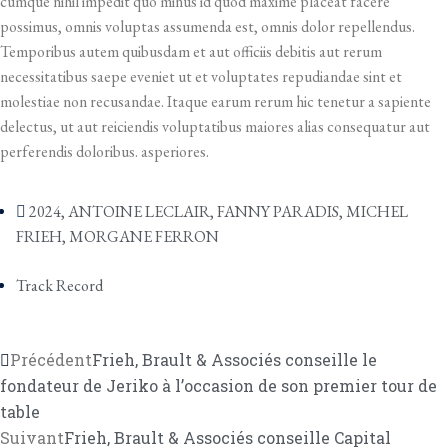
cumque nihil impedit quo minus id quod maxime placeat facere
possimus, omnis voluptas assumenda est, omnis dolor repellendus.
Temporibus autem quibusdam et aut officiis debitis aut rerum
necessitatibus saepe eveniet ut et voluptates repudiandae sint et
molestiae non recusandae. Itaque earum rerum hic tenetur a sapiente
delectus, ut aut reiciendis voluptatibus maiores alias consequatur aut
perferendis doloribus. asperiores.
2024
,
ANTOINE LECLAIR
,
FANNY PARADIS
,
MICHEL
FRIEH
,
MORGANE FERRON
Track Record
Précédent
Frieh, Brault & Associés conseille le
fondateur de Jeriko à l’occasion de son premier tour de
table
Suivant
Frieh, Brault & Associés conseille Capital