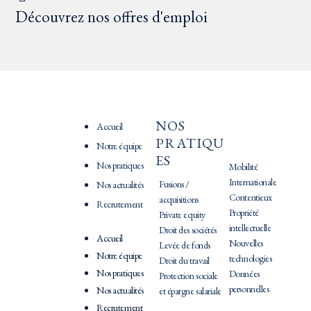
Découvrez nos offres d'emploi
NOS
PRATIQU
Accueil
PRATIQU
ES
Notre équipe
ES
Nos pratiques
Mobilité
Internationale
Fusions /
Nos actualités
Contentieux
acquisitions
Recrutement
Propriété
Private equity
intellectuelle
Droit des sociétés
Accueil
Nouvelles
Levée de fonds
Notre équipe
technologies
Droit du travail
Nos pratiques
Données
Protection sociale
personnelles
Nos actualités
et épargne salariale
Recrutement